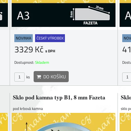
NOVINKA
ČESKÝ VÝROBEK
NOV
3329 Kč
4
s DPH
Dostupnost:
Skladem
Dost
DO KOŠÍKU
ks
Sklo pod kamna typ B1, 8 mm Fazeta
Skl
pod krbová kamna
sklo 