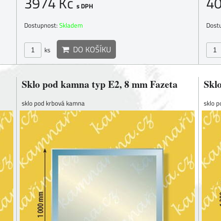
3974 Kč
4
s DPH
Dostupnost:
Skladem
Dost
DO KOŠÍKU
ks
Sklo pod kamna typ E2, 8 mm Fazeta
Skl
sklo pod krbová kamna
sklo 