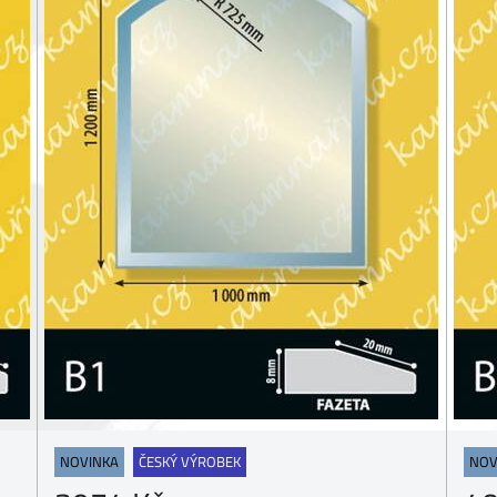
NOVINKA
ČESKÝ VÝROBEK
NOV