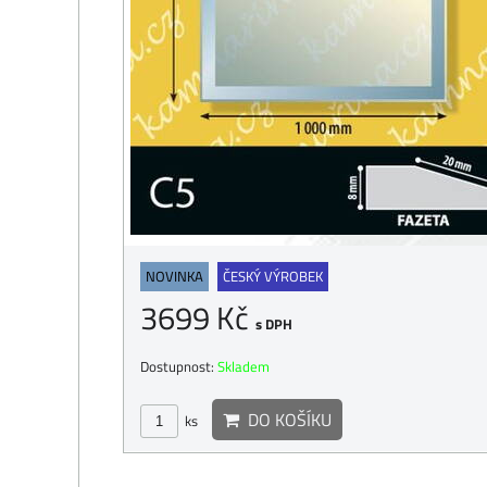
NOVINKA
ČESKÝ VÝROBEK
3699 Kč
s DPH
Dostupnost:
Skladem
DO KOŠÍKU
ks