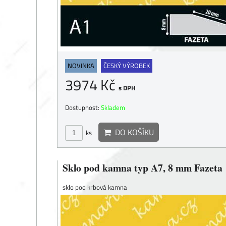
NOVINKA
ČESKÝ VÝROBEK
3974 Kč
s DPH
Dostupnost:
Skladem
DO KOŠÍKU
ks
Sklo pod kamna typ A7, 8 mm Fazeta
sklo pod krbová kamna