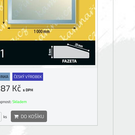
INKA
ČESKÝ VÝROBEK
287 Kč
s DPH
upnost:
Skladem
DO KOŠÍKU
ks