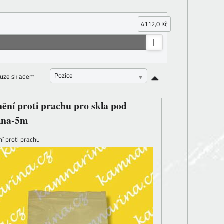
4112,0 Kč
Pozice
uze skladem
ění proti prachu pro skla pod
na-5m
í proti prachu