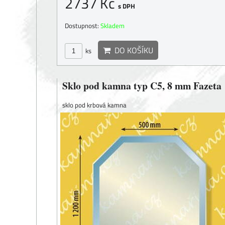
2737 Kč
s DPH
Dostupnost:
Skladem
DO KOŠÍKU
ks
Sklo pod kamna typ C5, 8 mm Fazeta
sklo pod krbová kamna