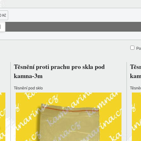
0 Kč
Po
Těsnění proti prachu pro skla pod
Těsn
kamna-3m
kam
Těsnění pod sklo
Těsněn