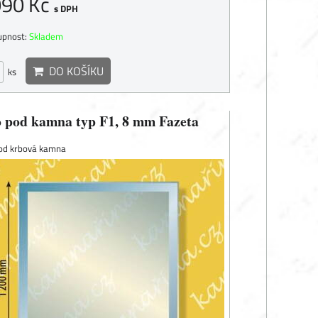
090 Kč
s DPH
upnost:
Skladem
DO KOŠÍKU
ks
o pod kamna typ F1, 8 mm Fazeta
pod krbová kamna