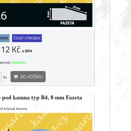
INKA
ČESKÝ VÝROBEK
112 Kč
s DPH
upnost:
Skladem
DO KOŠÍKU
ks
o pod kamna typ B4, 8 mm Fazeta
pod krbová kamna