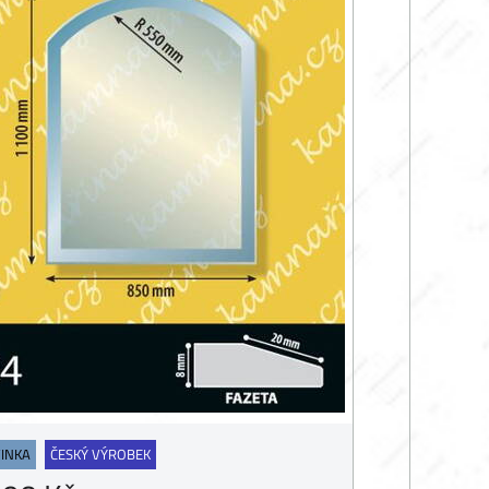
INKA
ČESKÝ VÝROBEK