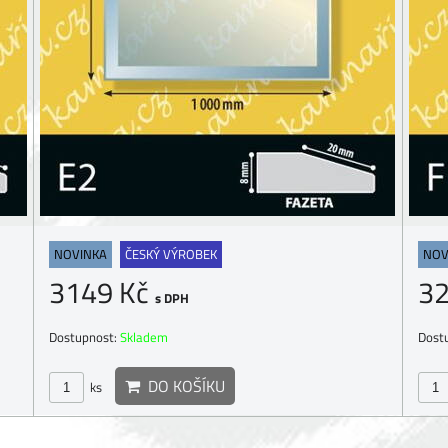
NOVINKA
ČESKÝ VÝROBEK
NOV
3149 Kč
3
s DPH
Dostupnost:
Skladem
Dost
DO KOŠÍKU
ks