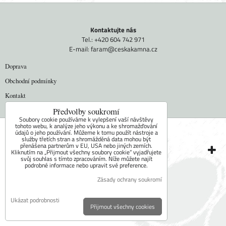
Kontaktujte nás
Tel.: +420 604 742 971
E-mail:
faram@ceskakamna.cz
Doprava
Obchodní podmínky
Kontakt
Mapa stránky
Předvolby soukromí
Soubory cookie používáme k vylepšení vaší návštěvy
tohoto webu, k analýze jeho výkonu a ke shromažďování
Předvolby soukromí
Zásady ochrany soukromí
údajů o jeho používání. Můžeme k tomu použít nástroje a
služby třetích stran a shromážděná data mohou být
přenášena partnerům v EU, USA nebo jiných zemích.
Vytvořeno systémem:
ByznysWeb.cz
Kliknutím na „Přijmout všechny soubory cookie“ vyjadřujete
svůj souhlas s tímto zpracováním. Níže můžete najít
podrobné informace nebo upravit své preference.
Zásady ochrany soukromí
Ukázat podrobnosti
Přijmout všechny cookies