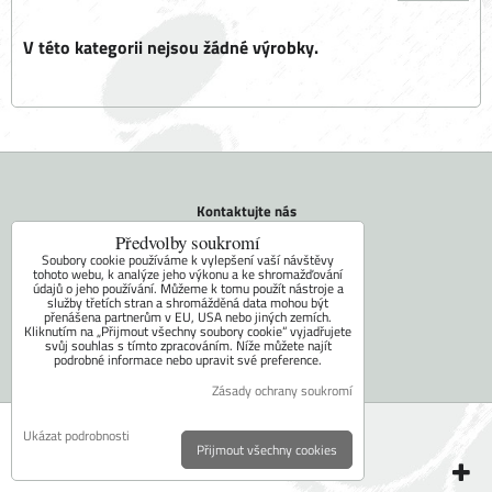
Kontaktujte nás
Tel.: +420 604 742 971
Předvolby soukromí
E-mail:
faram@ceskakamna.cz
Soubory cookie používáme k vylepšení vaší návštěvy
tohoto webu, k analýze jeho výkonu a ke shromažďování
údajů o jeho používání. Můžeme k tomu použít nástroje a
Doprava
služby třetích stran a shromážděná data mohou být
přenášena partnerům v EU, USA nebo jiných zemích.
Obchodní podmínky
Kliknutím na „Přijmout všechny soubory cookie“ vyjadřujete
svůj souhlas s tímto zpracováním. Níže můžete najít
Kontakt
podrobné informace nebo upravit své preference.
Mapa stránky
Zásady ochrany soukromí
Předvolby soukromí
Zásady ochrany soukromí
Ukázat podrobnosti
Přijmout všechny cookies
Vytvořeno systémem:
ByznysWeb.cz