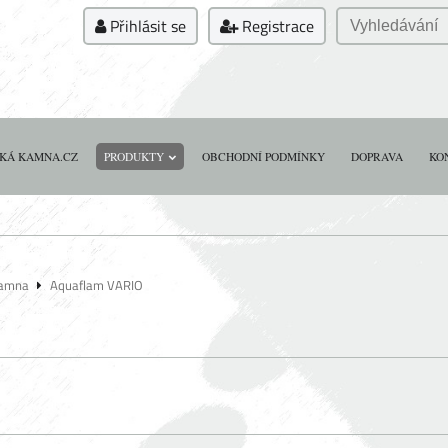
Přihlásit se
Registrace
KÁ KAMNA.CZ
PRODUKTY
OBCHODNÍ PODMÍNKY
DOPRAVA
KO
kamna
Aquaflam VARIO