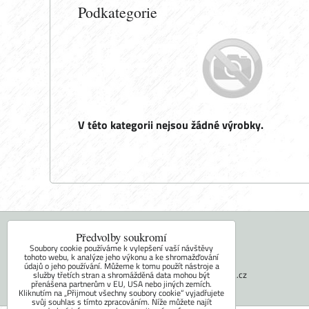
Podkategorie
Předvolby soukromí
Soubory cookie používáme k vylepšení vaší návštěvy
Kontaktujte nás
tohoto webu, k analýze jeho výkonu a ke shromažďování
Tel.: +420 604 742 971
údajů o jeho používání. Můžeme k tomu použít nástroje a
E-mail:
faram@ceskakamna.cz
služby třetích stran a shromážděná data mohou být
přenášena partnerům v EU, USA nebo jiných zemích.
Kliknutím na „Přijmout všechny soubory cookie“ vyjadřujete
svůj souhlas s tímto zpracováním. Níže můžete najít