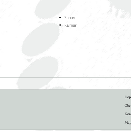
Saporo
Kalmar
Dop
Obc
Kon
Map