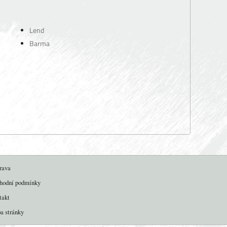
Lend
Barma
rava
hodní podmínky
takt
a stránky