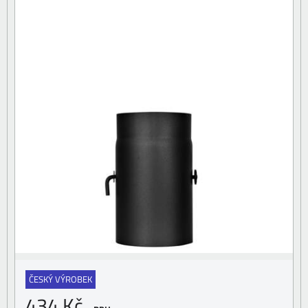
ČESKÝ VÝROBEK
434 Kč