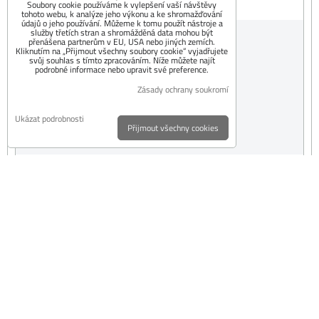
Soubory cookie používáme k vylepšení vaší návštěvy
tohoto webu, k analýze jeho výkonu a ke shromažďování
údajů o jeho používání. Můžeme k tomu použít nástroje a
služby třetích stran a shromážděná data mohou být
ČESKÝ VÝROBEK
přenášena partnerům v EU, USA nebo jiných zemích.
Kliknutím na „Přijmout všechny soubory cookie“ vyjadřujete
1017 Kč
svůj souhlas s tímto zpracováním. Níže můžete najít
podrobné informace nebo upravit své preference.
s DPH
Zásady ochrany soukromí
Dostupnost:
Skladem
Ukázat podrobnosti
Přijmout všechny cookies
DO KOŠÍKU
ks
Trubka 200mm/1000mm/1,5mm s klapkou