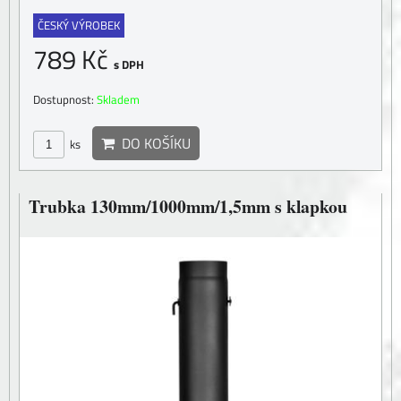
ČESKÝ VÝROBEK
789 Kč
s DPH
Dostupnost:
Skladem
DO KOŠÍKU
ks
Trubka 130mm/1000mm/1,5mm s klapkou