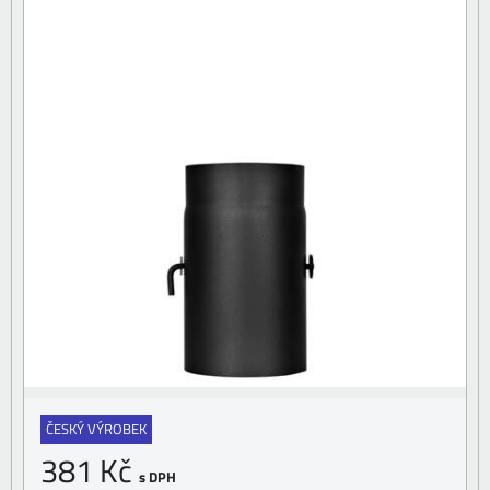
ČESKÝ VÝROBEK
381 Kč
s DPH