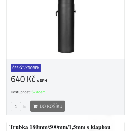
ČESKÝ VÝROBEK
640 Kč
s DPH
Dostupnost:
Skladem
DO KOŠÍKU
ks
Trubka 180mm/500mm/1,5mm s klapkou