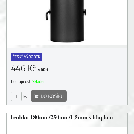
ČESKÝ VÝROBEK
446 Kč
s DPH
Dostupnost:
Skladem
DO KOŠÍKU
ks
Trubka 180mm/250mm/1,5mm s klapkou