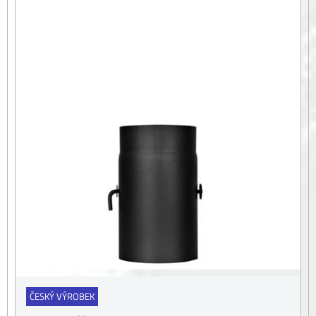
ČESKÝ VÝROBEK