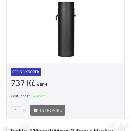
ČESKÝ VÝROBEK
737 Kč
s DPH
Dostupnost:
Skladem
DO KOŠÍKU
ks
Trubka 120mm/1000mm/1,5mm s klapkou