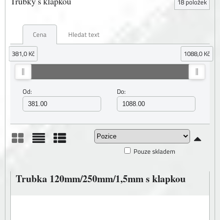
Trubky s klapkou
18
položek
Cena
Hledat text
381,0 Kč
1088,0 Kč
Od:
Do:
Pouze skladem
Mřížka
Seznam
Tabulka
Trubka 120mm/250mm/1,5mm s klapkou