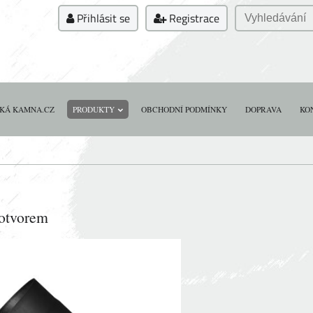
Přihlásit se
Registrace
KÁ KAMNA.CZ
PRODUKTY
OBCHODNÍ PODMÍNKY
DOPRAVA
KO
 otvorem