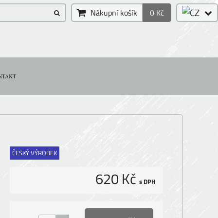
Nákupní košík
0 Kč
NTAKT
ČESKÝ VÝROBEK
620 Kč
s DPH