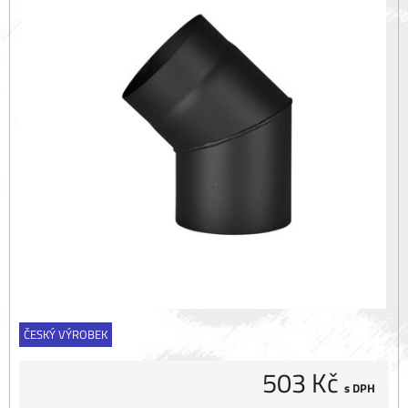
ČESKÝ VÝROBEK
503 Kč
s DPH