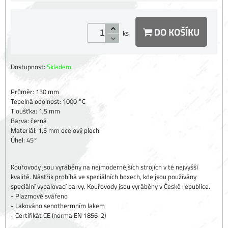
DO KOŠÍKU
ks
Dostupnost:
Skladem
Průměr: 130 mm
Tepelná odolnost: 1000 °C
Tloušťka: 1,5 mm
Barva: černá
Materiál: 1,5 mm ocelový plech
Úhel: 45°
Kouřovody jsou vyráběny na nejmodernějších strojích v té nejvyšší
kvalitě. Nástřik probíhá ve speciálních boxech, kde jsou používány
speciální vypalovací barvy. Kouřovody jsou vyráběny v České republice.
- Plazmově svářeno
- Lakováno senothermním lakem
- Certifikát CE (norma EN 1856-2)