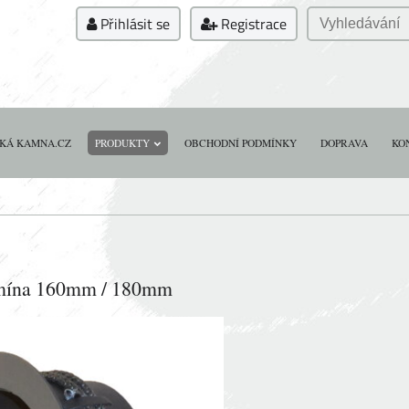
Přihlásit se
Registrace
KÁ KAMNA.CZ
PRODUKTY
OBCHODNÍ PODMÍNKY
DOPRAVA
KO
omína 160mm / 180mm