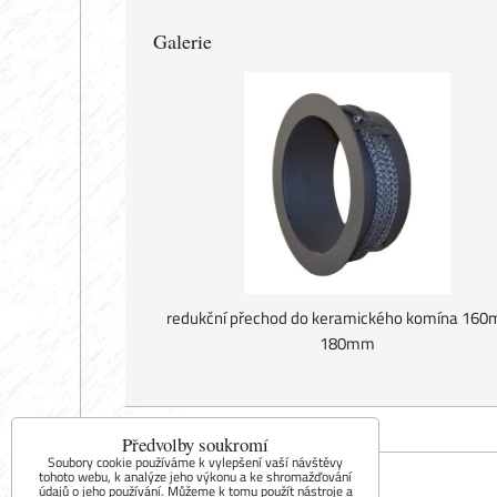
Galerie
redukční přechod do keramického komína 160
180mm
Předvolby soukromí
Soubory cookie používáme k vylepšení vaší návštěvy
tohoto webu, k analýze jeho výkonu a ke shromažďování
údajů o jeho používání. Můžeme k tomu použít nástroje a