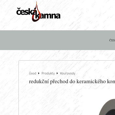
ČES
Úvod
Produkty
Kouřovody
redukční přechod do keramického k