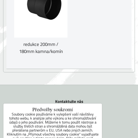
redukce 200mm /
180mm kamna/komín
Kontaktujte nás
Tel.: +420 604 742 971
Předvolby soukromí
E-mail:
faram@ceskakamna.cz
Soubory cookie používáme k vylepšení vaší návštěvy
tohoto webu, k analýze jeho výkonu a ke shromažďování
údajů o jeho používání. Můžeme k tomu použít nástroje a
Doprava
služby třetích stran a shromážděná data mohou být
přenášena partnerům v EU, USA nebo jiných zemích.
Obchodní podmínky
Kliknutím na „Přijmout všechny soubory cookie“ vyjadřujete