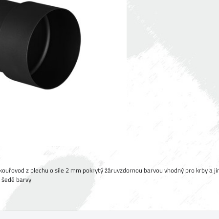
uřovod z plechu o síle 2 mm pokrytý žáruvzdornou barvou vhodný pro krby a jin
 šedé barvy