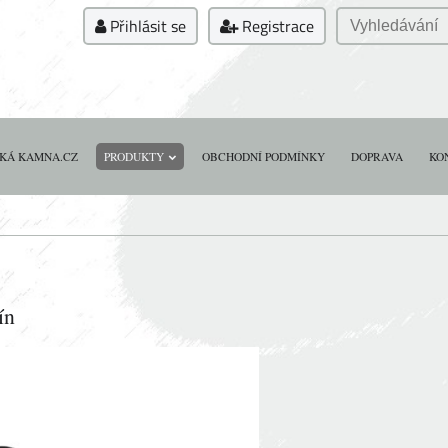
Přihlásit se
Registrace
KÁ KAMNA.CZ
PRODUKTY
OBCHODNÍ PODMÍNKY
DOPRAVA
KO
ín