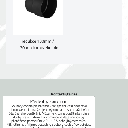
redukce 130mm /
120mm kamna/komín
Kontaktujte nás
Tel.: +420 604 742 971
Předvolby soukromí
E-mail:
faram@ceskakamna.cz
Soubory cookie používáme k vylepšení vaší návštěvy
tohoto webu, k analýze jeho výkonu a ke shromažďování
údajů o jeho používání. Můžeme k tomu použít nástroje a
Doprava
služby třetích stran a shromážděná data mohou být
přenášena partnerům v EU, USA nebo jiných zemích.
Obchodní podmínky
Kliknutím na „Přijmout všechny soubory cookie“ vyjadřujete