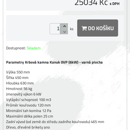
25034 Kč
s DPH
DO KOŠÍKU
ks
Dostupnost:
Skladem
Parametry Krbová kamna Kanuk 0VP (6kW) - varná plocha
Výška 550 mm
Šířka 450 mm
Hloubka 630 mm
Hmotnost 56 kg
Jmenovitý výkon 6 kW
Vytápěcí schopnost 100 m3
Průměr kouřovodu 120 mm
Minimální tah komína 12 Pa
Maximální délka polen 25 cm
Zadní vývod (od země do středu zadního kouřovodu) 465 mm
Dřevo, dřevěné brikety ano