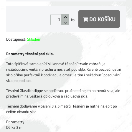
DO KOŠÍKU
ks
Dostupnost:
Skladem
Parametry těsnění pod sklo.
Toto špičkové samolepící silikonové těsnění trvale zabraňuje
nežádoucímu vnikání prachu a nečistot pod sklo. Kalené bezpečnostní
sklo přilne perfektně k podkladu a omezuje tím i nežádoucí posouvání
skla po podlaze.
Těsnění Glasdichtlippe se hodí svou pružností nejen na rovná skla, ale
především na veškerá oblouková a rádiusová skla.
Těsnění dodáváme v balení 3 a 5 metrů. Těsnění je nutné nalepit po
celém obvodu skla.
Parametry
Délka 3 m