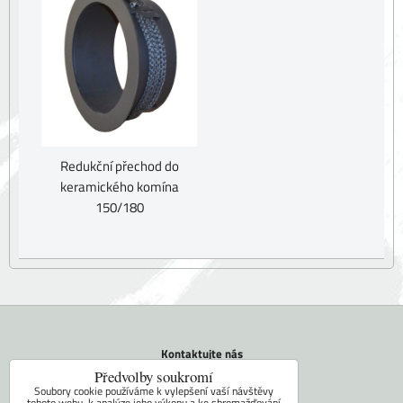
Redukční přechod do
keramického komína
150/180
Kontaktujte nás
Tel.: +420 604 742 971
Předvolby soukromí
E-mail:
faram@ceskakamna.cz
Soubory cookie používáme k vylepšení vaší návštěvy
tohoto webu, k analýze jeho výkonu a ke shromažďování