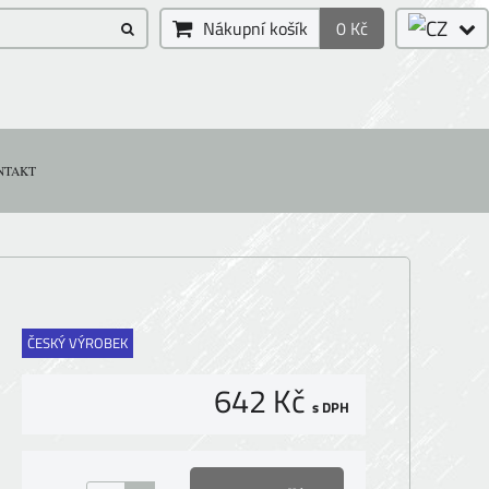
Nákupní košík
0 Kč
NTAKT
ČESKÝ VÝROBEK
642 Kč
s DPH