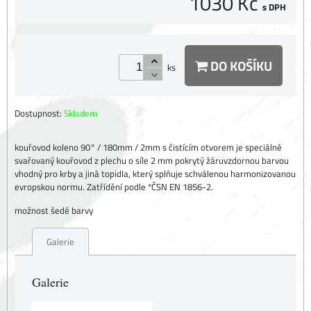
1030 Kč
s DPH
DO KOŠÍKU
ks
Dostupnost:
Skladem
kouřovod koleno 90° / 180mm / 2mm s čistícím otvorem je speciálně
svařovaný kouřovod z plechu o síle 2 mm pokrytý žáruvzdornou barvou
vhodný pro krby a jiná topidla, který splňuje schválenou harmonizovanou
evropskou normu. Zatřídění podle *ČSN EN 1856-2.
možnost šedé barvy
Galerie
Galerie