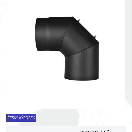
ČESKÝ VÝROBEK