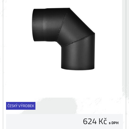
ČESKÝ VÝROBEK
624 Kč
s DPH