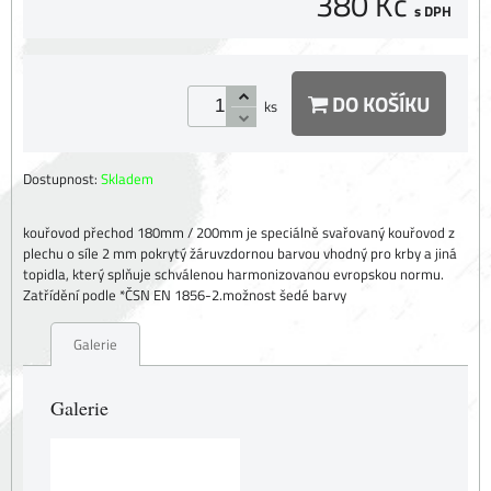
380 Kč
s DPH
DO KOŠÍKU
ks
Dostupnost:
Skladem
kouřovod přechod 180mm / 200mm je speciálně svařovaný kouřovod z
plechu o síle 2 mm pokrytý žáruvzdornou barvou vhodný pro krby a jiná
topidla, který splňuje schválenou harmonizovanou evropskou normu.
Zatřídění podle *ČSN EN 1856-2.možnost šedé barvy
Galerie
Galerie