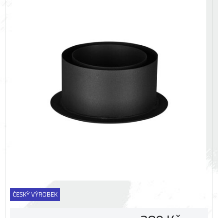
ČESKÝ VÝROBEK