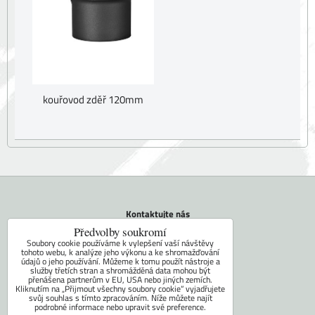
kouřovod zděř 120mm
Kontaktujte nás
Tel.: +420 604 742 971
Předvolby soukromí
E-mail:
faram@ceskakamna.cz
Soubory cookie používáme k vylepšení vaší návštěvy
tohoto webu, k analýze jeho výkonu a ke shromažďování
údajů o jeho používání. Můžeme k tomu použít nástroje a
Doprava
služby třetích stran a shromážděná data mohou být
přenášena partnerům v EU, USA nebo jiných zemích.
Obchodní podmínky
Kliknutím na „Přijmout všechny soubory cookie“ vyjadřujete
svůj souhlas s tímto zpracováním. Níže můžete najít
Kontakt
podrobné informace nebo upravit své preference.