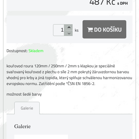
487 Kč
s DPH
DO KOŠÍKU
ks
Dostupnost:
Skladem
kouřovod roura 120mm / 250mm / 2mm s klapkou je speciálně
svařovaný kouřovod z plechu o síle 2 mm pokrytý žáruvzdornou barvou
vhodný pro krby a jiná topidla, který splňuje schválenou harmonizovanou
evropskou normu. Zatřídění podle *ČSN EN 1856-2.
možnost šedé barvy
Galerie
Galerie