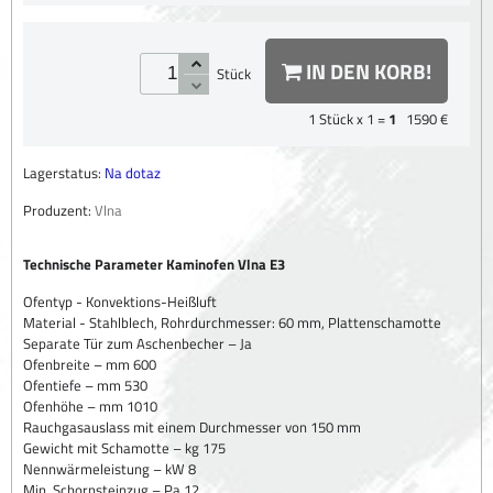
IN DEN KORB!
Stück
1
Stück x 1 =
1
1590 €
Lagerstatus:
Na dotaz
Produzent:
Vlna
Technische Parameter Kaminofen Vlna E3
Ofentyp - Konvektions-Heißluft
Material - Stahlblech, Rohrdurchmesser: 60 mm, Plattenschamotte
Separate Tür zum Aschenbecher – Ja
Ofenbreite – mm 600
Ofentiefe – mm 530
Ofenhöhe – mm 1010
Rauchgasauslass mit einem Durchmesser von 150 mm
Gewicht mit Schamotte – kg 175
Nennwärmeleistung – kW 8
Min. Schornsteinzug – Pa 12