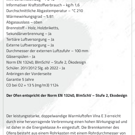
Informativer Kraftstoffverbrauch – kg/h 1,6
Durchschnittliche Abgastemperatur – °C 210
Wärmewirkungsgrad – % 81
Abgasauslass – oben
Brennstoff - Holz, Holzbriketts,
Sekundärverbrennung – Ja
Tertiäre Luftversorgung – Ja
Externe Luftversorgung – Ja
Durchmesser der externen Luftzufuhr – 100 mm
Gläserspülen - Ja
Norm EN 13240, BlmSchV – Stufe 2, Ökodesign
Schüler. 201/2012 Slg. ab 2022 - Ja
Anbringen der Vorderseite
Garantie 5 Jahre
CO bei O2 = 13 % (mg/m3) 1124
Der Ofen entspricht der Norm EN 13240, BlmSchV – Stufe 2, Ekodesign
Der leistungsstarke, doppelwandige Warmluftofen Vlna E 3 erreicht
durch eine hervorragende Verbrennung einen hohen Wirkungsgrad und
ist daher in die Energieklasse A+ eingestuft. Die Brennkammer des
Ofens besteht aus einem Rohrkasten mit einem Rohrdurchmesser von