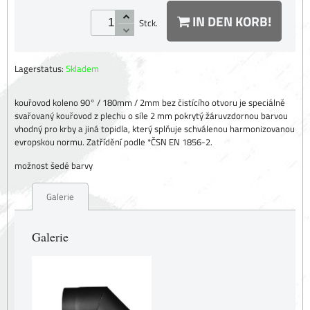
IN DEN KORB!
Stck.
Lagerstatus:
Skladem
kouřovod koleno 90° / 180mm / 2mm bez čistícího otvoru je speciálně
svařovaný kouřovod z plechu o síle 2 mm pokrytý žáruvzdornou barvou
vhodný pro krby a jiná topidla, který splňuje schválenou harmonizovanou
evropskou normu. Zatřídění podle *ČSN EN 1856-2.
možnost šedé barvy
Galerie
Galerie