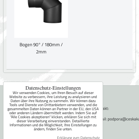
Bogen 90° / 180mm /
2mm
Datenschutz-Einstellungen
Miroslav Fara - FaRa
Wir verwenden Cookies, um Ihren Besuch auf dieser
Website zu verbessern, ihre Leistung zu analysieren und
Daten über ihre Nutzung zu sammeln. Wir können dazu
Sepekov 377
Tools und Dienste von Drittanbietern verwenden, und die
Kontakt:
gesammelten Daten können an Partner in der EU, den USA
oder anderen Ländern übermittelt werden. Indem Sie auf
398 51 Sepekov
"Alle Cookies akzeptieren" klicken, erklären Sie sich mit
E-mail:
podpora@ceskak
dieser Verarbeitung einverstanden. Detaillierte
IČO:60622644
Informationen und die Möglichkeit, Ihre Einstellungen zu
ändern, finden Sie unten.
DIČ:CZ6206021756
Erklärung zum Datenschutz